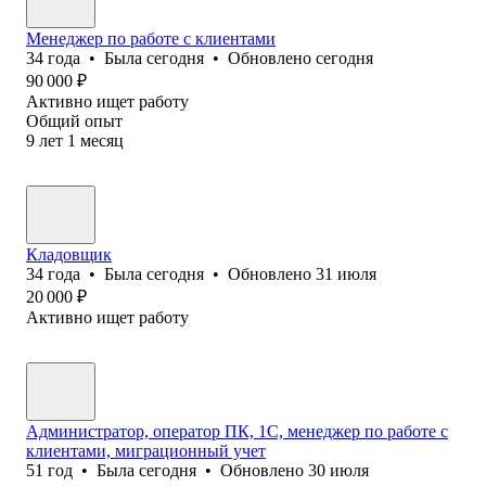
Менеджер по работе с клиентами
34
года
•
Была
сегодня
•
Обновлено
сегодня
90 000
₽
Активно ищет работу
Общий опыт
9
лет
1
месяц
Кладовщик
34
года
•
Была
сегодня
•
Обновлено
31 июля
20 000
₽
Активно ищет работу
Администратор, оператор ПК, 1С, менеджер по работе с
клиентами, миграционный учет
51
год
•
Была
сегодня
•
Обновлено
30 июля